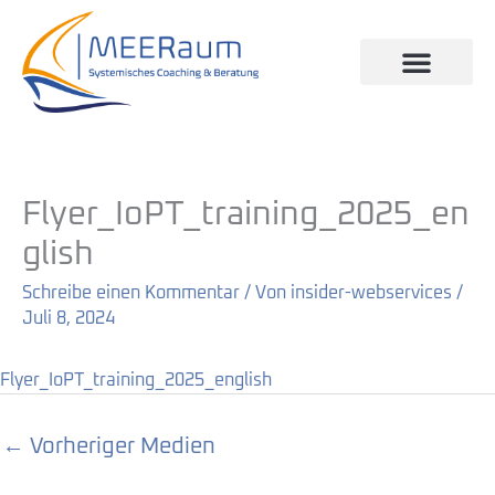
Zum
Inhalt
springen
Flyer_IoPT_training_2025_en
glish
Schreibe einen Kommentar
/ Von
insider-webservices
/
Juli 8, 2024
Flyer_IoPT_training_2025_english
←
Vorheriger Medien