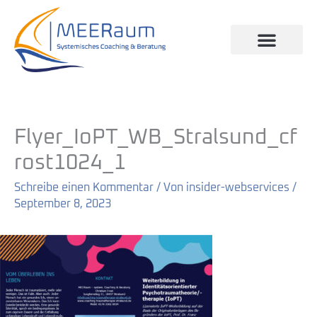
Zum
Inhalt
springen
Flyer_IoPT_WB_Stralsund_cf
rost1024_1
Schreibe einen Kommentar
/ Von
insider-webservices
/
September 8, 2023