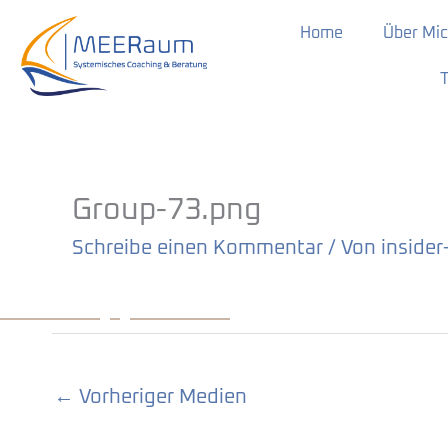
Zum
Home
Über Mi
Inhalt
springen
T
Group-73.png
Schreibe einen Kommentar
/ Von
inside
←
Vorheriger Medien