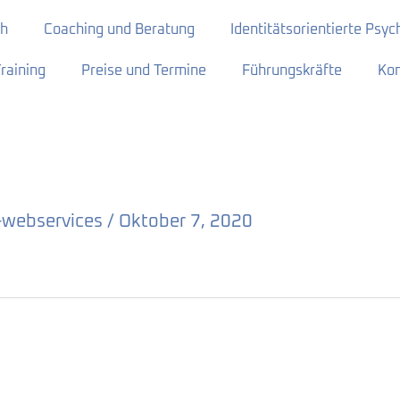
ch
Coaching und Beratung
Identitätsorientierte Psy
raining
Preise und Termine
Führungskräfte
Kon
r-webservices
/
Oktober 7, 2020