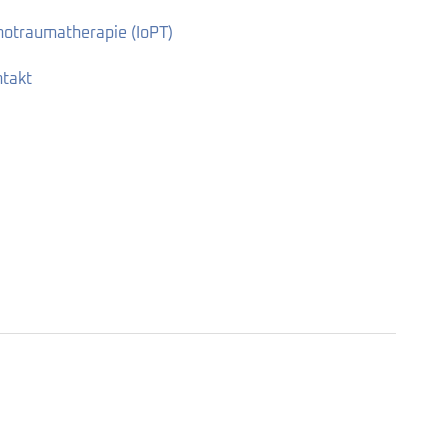
chotraumatherapie (IoPT)
takt